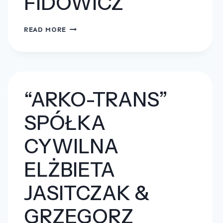
FIDOWICZ
FIRMA
READ MORE
TRANSPORTOWO-
HANDLOWO-
USŁUGOWA
BARTEK-
TRANS
“ARKO-TRANS”
BARTŁOMIEJ
SPÓŁKA
FIDOWICZ
CYWILNA
ELŻBIETA
JASITCZAK &
GRZEGORZ