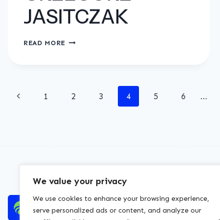
JASITCZAK
“ARKO-
READ MORE
TRANS”
SPÓŁKA
CYWILNA
Page
ELŻBIETA
Previous
1
2
3
4
5
6
…
JASITCZAK
navigation
Page
&
GRZEGORZ
JASITCZAK
We value your privacy
We use cookies to enhance your browsing experience,
serve personalized ads or content, and analyze our