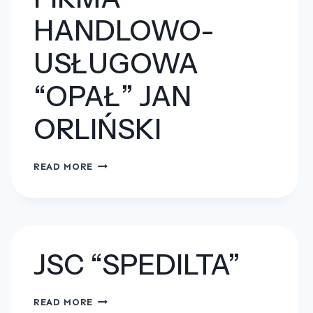
HANDLOWO-
USŁUGOWA
“OPAŁ” JAN
ORLIŃSKI
FIRMA
READ MORE
HANDLOWO-
USŁUGOWA
“OPAŁ”
JAN
ORLIŃSKI
JSC “SPEDILTA”
JSC
READ MORE