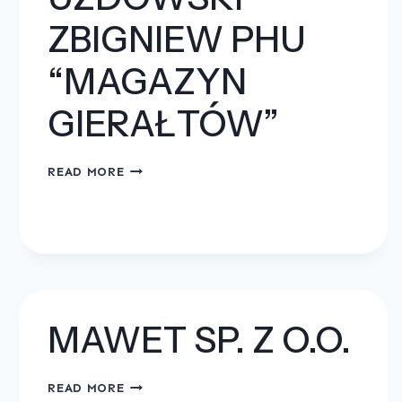
ZBIGNIEW PHU
“MAGAZYN
GIERAŁTÓW”
UZDOWSKI
READ MORE
ZBIGNIEW
PHU
“MAGAZYN
GIERAŁTÓW”
MAWET SP. Z O.O.
MAWET
READ MORE