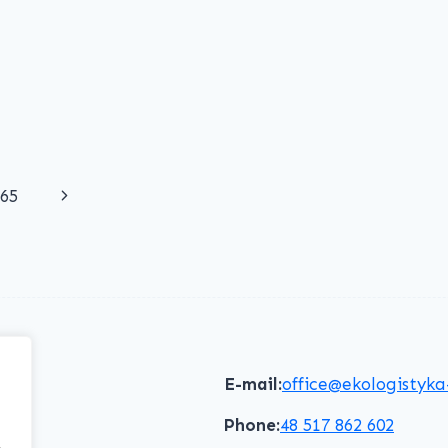
Next
65
Page
E-mail:
office@ekologistyka
Phone:
48 517 862 602