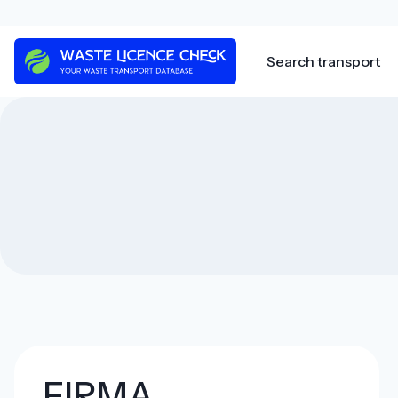
Skip
to
content
Search transport
FIRMA