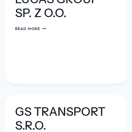
SP. Z O.O.
LUCAS
READ MORE
GROUP
SP.
Z
O.O.
GS TRANSPORT
S.R.O.