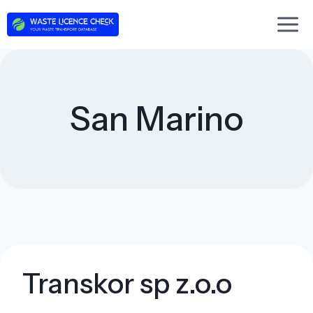
Skip
to
content
San Marino
Transkor sp z.o.o