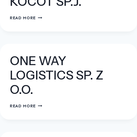
KOCOT SP.J.
“JAGARO”
READ MORE
G.
J.
A.
R.
KOCOT
ONE WAY
SP.J.
LOGISTICS SP. Z
O.O.
ONE
READ MORE
WAY
LOGISTICS
SP.
Z