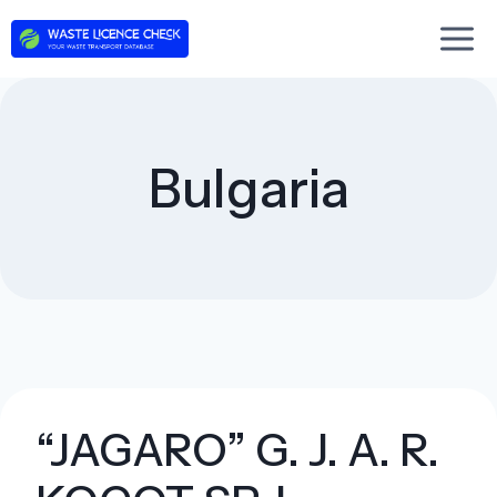
Skip
to
content
Bulgaria
“JAGARO” G. J. A. R.