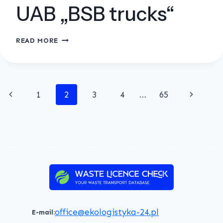
UAB „BSB trucks“
UAB
READ MORE
„BSB
TRUCKS“
Page
Previous
Next
1
2
3
4
…
65
navigation
Page
Page
office@ekologistyka-24.pl
E-mail: