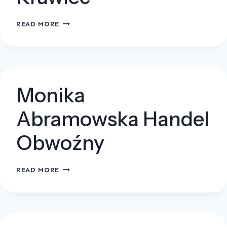
KERAL
READ MORE
ARKADIUSZ
KRAWIEC
Monika
Abramowska Handel
Obwoźny
MONIKA
READ MORE
ABRAMOWSKA
HANDEL
OBWOŹNY