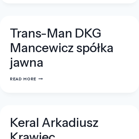
–
USŁUGOWE
MICHAŁ
DOLECKI
Trans-Man DKG
Mancewicz spółka
jawna
TRANS-
READ MORE
MAN
DKG
MANCEWICZ
SPÓŁKA
JAWNA
Keral Arkadiusz
Krawiec