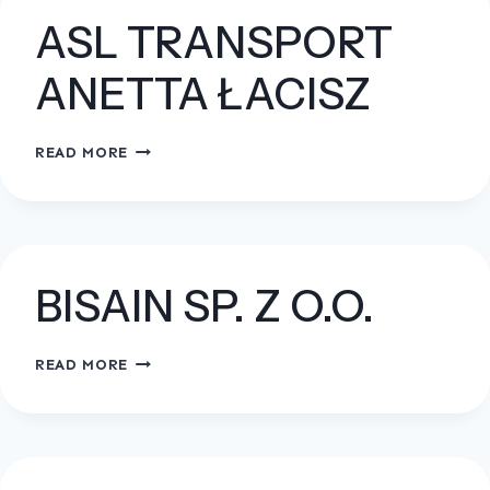
O.O.
ASL TRANSPORT
ANETTA ŁACISZ
ASL
READ MORE
TRANSPORT
ANETTA
ŁACISZ
BISAIN SP. Z O.O.
BISAIN
READ MORE
SP.
Z
O.O.