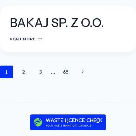
TOWAROWY
BAKAJ SP. Z O.O.
BAKAJ
READ MORE
SP.
Z
O.O.
Page
Next
1
2
3
…
65
navigation
Page