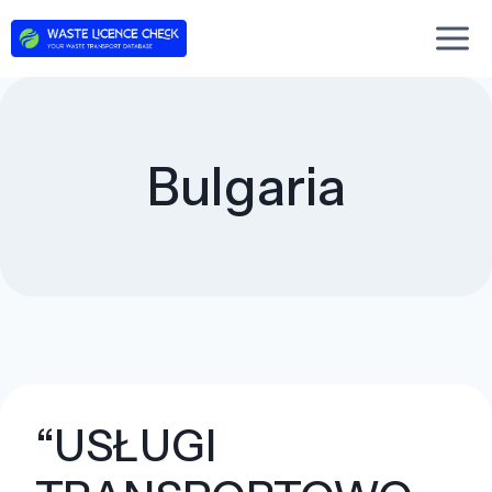
Skip
to
content
Bulgaria
“USŁUGI