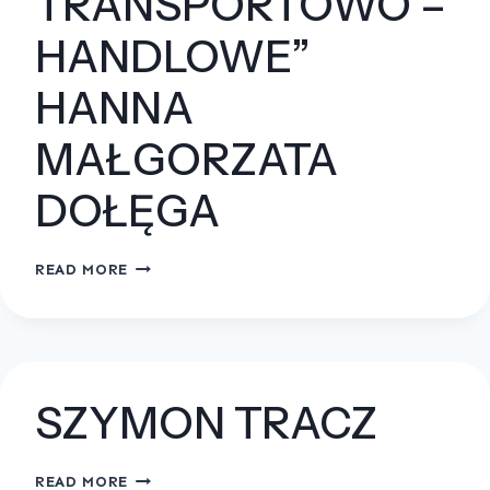
TRANSPORTOWO –
HANDLOWE”
HANNA
MAŁGORZATA
DOŁĘGA
“USŁUGI
READ MORE
TRANSPORTOWO
–
HANDLOWE”
HANNA
MAŁGORZATA
SZYMON TRACZ
DOŁĘGA
SZYMON
READ MORE