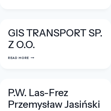
TRACZ
GIS TRANSPORT SP.
Z O.O.
GIS
READ MORE
TRANSPORT
SP.
Z
O.O.
P.W. Las-Frez
Przemysław Jasiński