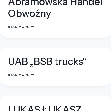
Abramowska Handel
Obwoźny
MONIKA
READ MORE
ABRAMOWSKA
HANDEL
OBWOŹNY
UAB „BSB trucks“
UAB
READ MORE
„BSB
TRUCKS“
LUKAS ŁUKASZ