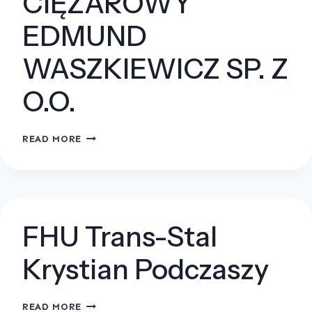
CIĘŻAROWY
EDMUND
WASZKIEWICZ SP. Z
O.O.
TRANSPORT
READ MORE
CIĘŻAROWY
EDMUND
WASZKIEWICZ
SP.
Z
FHU Trans-Stal
O.O.
Krystian Podczaszy
FHU
READ MORE