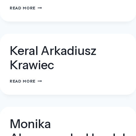
KORDREW
READ MORE
SP.
Z
O.O.
Keral Arkadiusz
Krawiec
KERAL
READ MORE
ARKADIUSZ
KRAWIEC
Monika