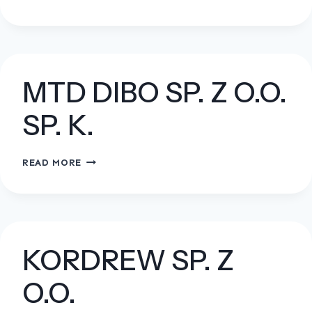
TRANS-
STAL
KRYSTIAN
PODCZASZY
MTD DIBO SP. Z O.O.
SP. K.
MTD
READ MORE
DIBO
SP.
Z
O.O.
SP.
KORDREW SP. Z
K.
O.O.