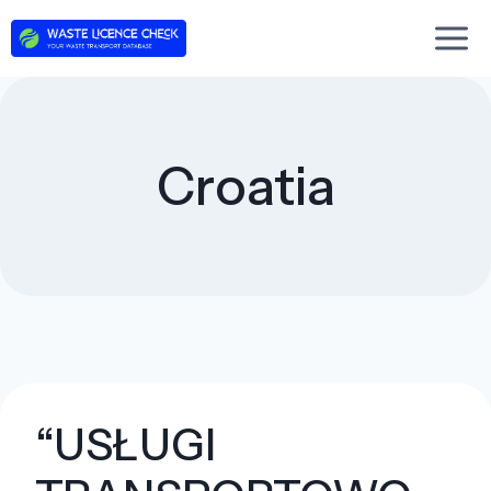
Skip
to
content
Croatia
“USŁUGI