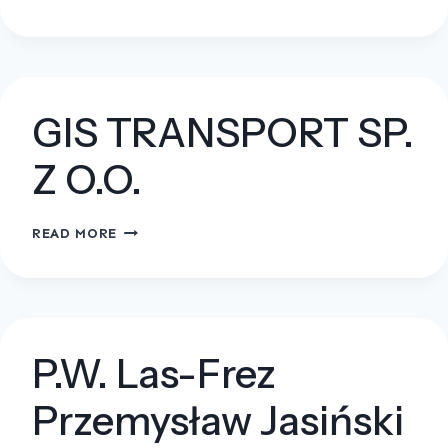
TRACZ
GIS TRANSPORT SP.
Z O.O.
GIS
READ MORE
TRANSPORT
SP.
Z
O.O.
P.W. Las-Frez
Przemysław Jasiński