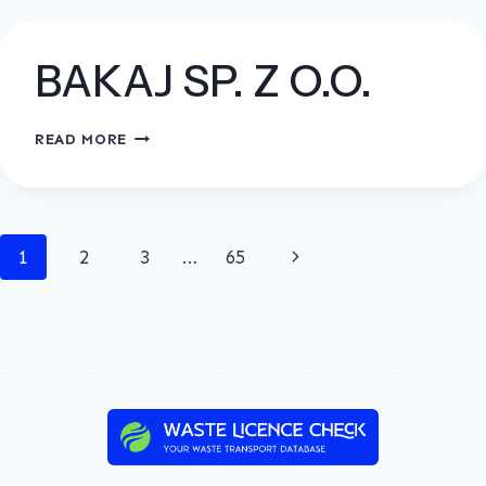
TOWAROWY
BAKAJ SP. Z O.O.
BAKAJ
READ MORE
SP.
Z
O.O.
Page
Next
1
2
3
…
65
navigation
Page