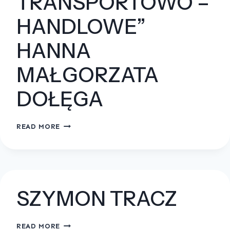
TRANSPORTOWO –
HANDLOWE”
HANNA
MAŁGORZATA
DOŁĘGA
“USŁUGI
READ MORE
TRANSPORTOWO
–
HANDLOWE”
HANNA
MAŁGORZATA
SZYMON TRACZ
DOŁĘGA
SZYMON
READ MORE